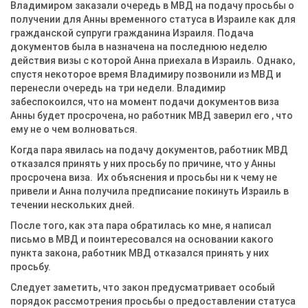
Владимиром заказали очередь в МВД на подачу просьбы о
получении для Анны временного статуса в Израиле как для
гражданской супруги гражданина Израиля. Подача
документов была в назначена на последнюю неделю
действия визы с которой Анна приехала в Израиль. Однако,
спустя некоторое время Владимиру позвонили из МВД и
перенесли очередь на три недели. Владимир
забеспокоился, что на момент подачи документов виза
Анны будет просрочена, но работник МВД заверил его , что
ему не о чем волноваться.
Когда пара явилась на подачу документов, работник МВД
отказался принять у них просьбу по причине, что у Анны
просрочена виза. Их объяснения и просьбы ни к чему не
привели и Анна получила предписание покинуть Израиль в
течении нескольких дней.
После того, как эта пара обратилась ко мне, я написал
письмо в МВД и поинтересовался на основании какого
пункта закона, работник МВД отказался принять у них
просьбу.
Следует заметить, что закон предусматривает особый
порядок рассмотрения просьбы о предоставлении статуса