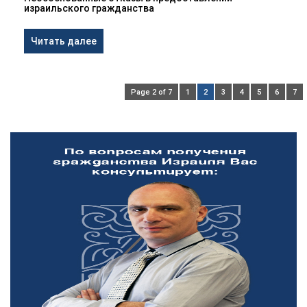
израильского гражданства
Читать далее
Page 2 of 7
1
2
3
4
5
6
7